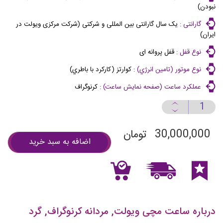
نبودن)
گارانتی :
یک سال گارانتی بین المللی و شرکتی (شرکت مرکزی ویولت در
ایران)
نوع قفل :
قفل پروانه ای
نوع موتور (تامين انرژي) :
كوارتز (كاركرد با باطري)
عملكرد ساعت (صفحه نمايش ساعت) :
كرنوگراف
30,000,000
تومان
اضافه به سبد خرید
درباره ساعت مچی ویولت, مردانه کرنوگراف, گرد