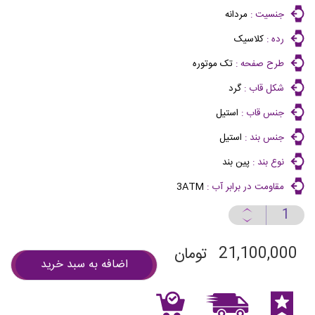
جنسیت :
مردانه
رده :
کلاسیک
طرح صفحه :
تک موتوره
شکل قاب :
گرد
جنس قاب :
استیل
جنس بند :
استیل
نوع بند :
پین بند
مقاومت در برابر آب :
3ATM
21,100,000
تومان
اضافه به سبد خرید