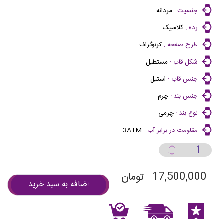
جنسیت :
مردانه
رده :
کلاسیک
طرح صفحه :
کرنوگراف
شکل قاب :
مستطیل
جنس قاب :
استیل
جنس بند :
چرم
نوع بند :
چرمی
مقاومت در برابر آب :
3ATM
17,500,000
تومان
اضافه به سبد خرید