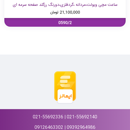
ساعت مچی ویولت،مردانه ،گردفلزی،دورنگ رزگلد صفحه سرمه ای
21,100,000
تومان
0590/2
021-55692336 | 021-55692140
09126463302 | 09392964986