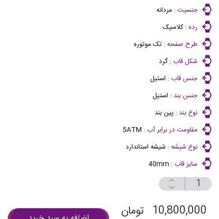
جنسیت :
مردانه
رده :
کلاسیک
طرح صفحه :
تک موتوره
شکل قاب :
گرد
جنس قاب :
استیل
جنس بند :
استیل
نوع بند :
پین بند
مقاومت در برابر آب :
5ATM
نوع شیشه :
شیشه استاندارد
سایز قاب :
40mm
10,800,000
تومان
اضافه به سبد خرید