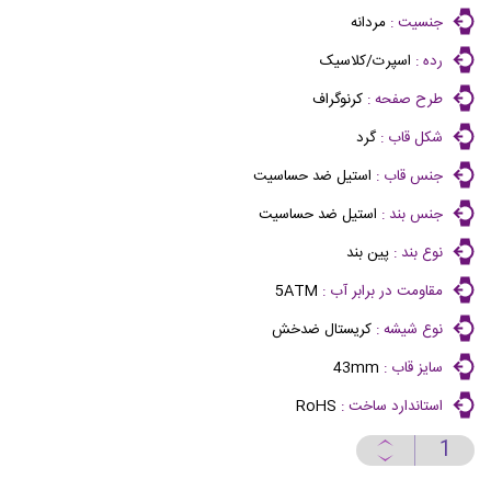
جنسیت :
مردانه
رده :
اسپرت/کلاسیک
طرح صفحه :
کرنوگراف
شکل قاب :
گرد
جنس قاب :
استیل ضد حساسیت
جنس بند :
استیل ضد حساسیت
نوع بند :
پین بند
مقاومت در برابر آب :
5ATM
نوع شیشه :
کریستال ضدخش
سایز قاب :
43mm
استاندارد ساخت :
RoHS