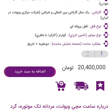
نبودن)
گارانتی :
یک سال گارانتی بین المللی و شرکتی (شرکت مرکزی ویولت در
ایران)
نوع قفل :
قفل پروانه ای
نوع موتور (تامين انرژي) :
كوارتز (كاركرد با باطري)
عملكرد ساعت (صفحه نمايش ساعت) :
دوعقربه + تاريخ
20,400,000
تومان
اضافه به سبد خرید
درباره ساعت مچي ويولت، مردانه تک موتوره، گرد