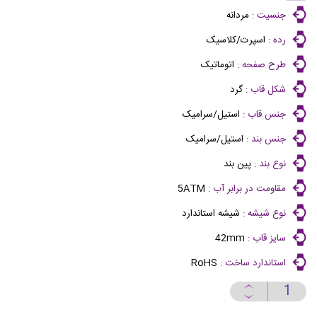
جنسیت :
مردانه
رده :
اسپرت/کلاسیک
طرح صفحه :
اتوماتیک
شکل قاب :
گرد
جنس قاب :
استیل/سرامیک
جنس بند :
استیل/سرامیک
نوع بند :
پین بند
مقاومت در برابر آب :
5ATM
نوع شیشه :
شیشه استاندارد
سایز قاب :
42mm
استاندارد ساخت :
RoHS