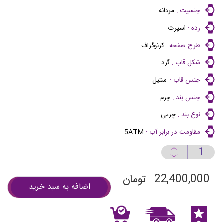
جنسیت :
مردانه
رده :
اسپرت
طرح صفحه :
کرنوگراف
شکل قاب :
گرد
جنس قاب :
استیل
جنس بند :
چرم
نوع بند :
چرمی
مقاومت در برابر آب :
5ATM
22,400,000
تومان
اضافه به سبد خرید