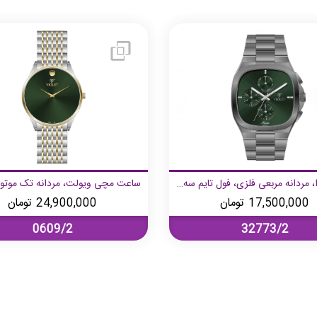
ویولت نوا، مردانه مربعی فلزی، فول تایم سه عقربه، قاب و بند خاکستری صفحه سبز
17,500,000
تومان
24,900,000
تومان
0609/2
32773/2