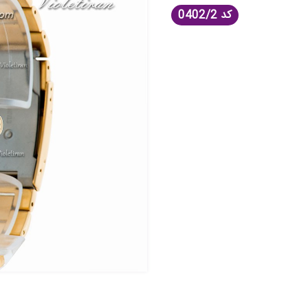
کد
0402/2