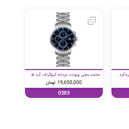
ساعت مچی ویولت، مردانه تک موتوره،گرد فلزی،دورنگ استیل طلایی صفحه سبز
ساعت مچی ویولت, مردانه کرنوگراف, گرد فلزی, استیل صفحه مشکی- شیشه رنگی
19,600,000
تومان
0585