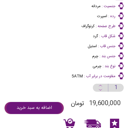
جنسیت :
مردانه
رده :
اسپرت
طرح صفحه :
کرنوگراف
شکل قاب :
گرد
جنس قاب :
استیل
جنس بند :
چرم
نوع بند :
چرمی
مقاومت در برابر آب :
5ATM
19,600,000
تومان
اضافه به سبد خرید