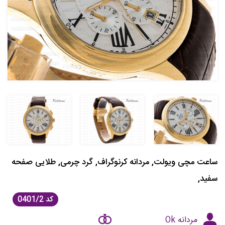
ساعت مچی ویولت, مردانه کرنوگراف, گرد چرمی, طلایی صفحه
سفید,
کد
0401/2
مردانه Ok