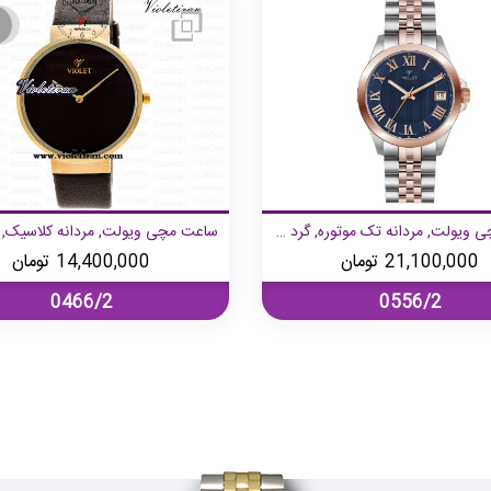
ساعت مچی ویولت, مردانه تک موتوره, گرد فلزی, دورنگ رزگلد صفحه سرمه ای
21,100,000
تومان
14,400,000
تومان
0466/2
0556/2