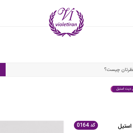
ظرتان چیست؟
 دیت استیل
کد
0164
استیل