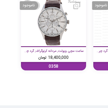
ساعت مچی ویولت, مردانه کلاسیک, گرد چرمی, طلایی صفحه مشکی,
ساعت مچی ویولت, مردانه کرنوگراف, گرد چرمی, استیل صفحه سفید,
18,400,000
تومان
0358