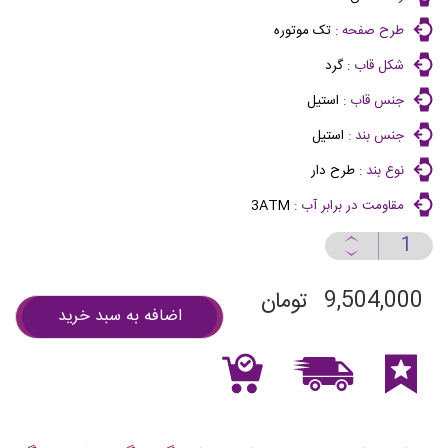
طرح صفحه :
تک موتوره
شکل قاب :
گرد
جنس قاب :
استیل
جنس بند :
استیل
نوع بند :
طرح دار
مقاومت در برابر آب :
3ATM
9,504,000
تومان
اضافه به سبد خرید