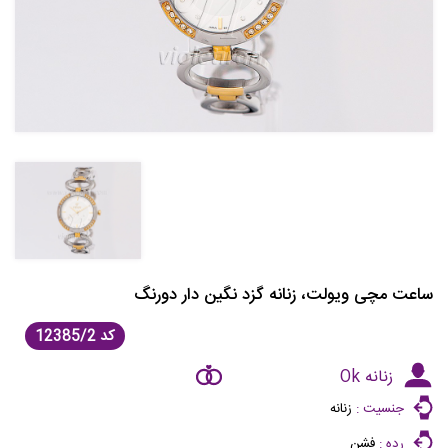
ساعت مچی ویولت، زنانه گزد نگین دار دورنگ
کد
12385/2
زنانه Ok
جنسیت :
زنانه
رده :
فشن