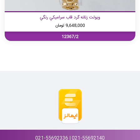
ويولت زنانه گرد قاب سراميكي رنگي
9,648,000
تومان
12367/2
021-55692336 | 021-55692140