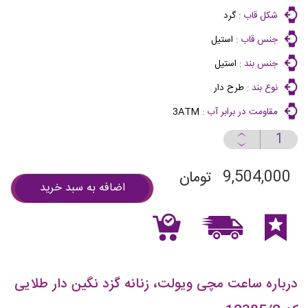
شکل قاب :
گرد
جنس قاب :
استیل
جنس بند :
استیل
نوع بند :
طرح دار
مقاومت در برابر آب :
3ATM
9,504,000
تومان
اضافه به سبد خرید
درباره ساعت مچی ویولت، زنانه گزد نگین دار طلایی