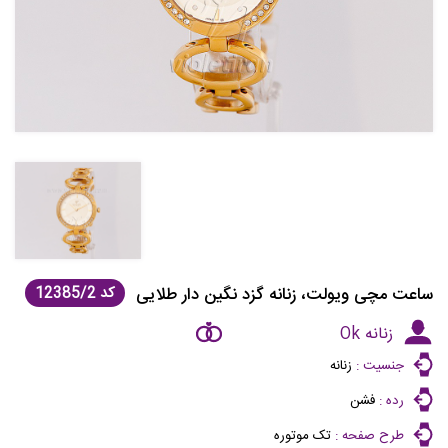
ساعت مچی ویولت، زنانه گزد نگین دار طلایی
کد
12385/2
زنانه Ok
جنسیت :
زنانه
رده :
فشن
طرح صفحه :
تک موتوره