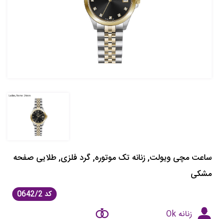
ساعت مچی ویولت, زنانه تک موتوره, گرد فلزی, طلایی صفحه
مشکی
کد
0642/2
زنانه Ok