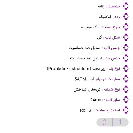
جنسیت :
زنانه
رده :
کلاسیک
طرح صفحه :
تک موتوره
شکل قاب :
گرد
جنس قاب :
استیل ضد حساسیت
جنس بند :
استیل ضد حساسیت
نوع بند :
ریز بافت (Profile links structure)
مقاومت در برابر آب :
5ATM
نوع شیشه :
کریستال ضدخش
سایز قاب :
24mm
استاندارد ساخت :
RoHS