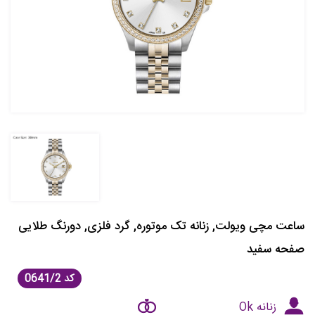
ساعت مچی ویولت, زنانه تک موتوره, گرد فلزی, دورنگ طلایی
صفحه سفید
کد
0641/2
زنانه Ok