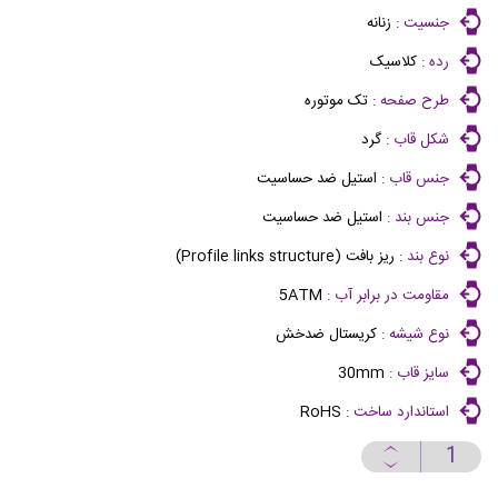
جنسیت :
زنانه
رده :
کلاسیک
طرح صفحه :
تک موتوره
شکل قاب :
گرد
جنس قاب :
استیل ضد حساسیت
جنس بند :
استیل ضد حساسیت
نوع بند :
ریز بافت (Profile links structure)
مقاومت در برابر آب :
5ATM
نوع شیشه :
کریستال ضدخش
سایز قاب :
30mm
استاندارد ساخت :
RoHS