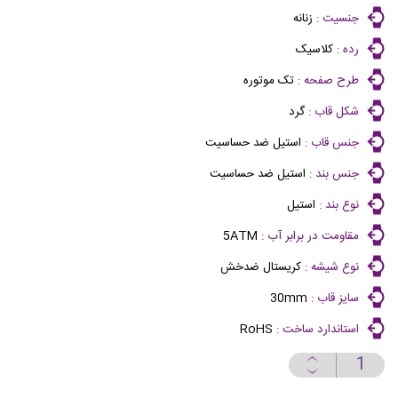
جنسیت :
زنانه
رده :
کلاسیک
طرح صفحه :
تک موتوره
شکل قاب :
گرد
جنس قاب :
استیل ضد حساسیت
جنس بند :
استیل ضد حساسیت
نوع بند :
استیل
مقاومت در برابر آب :
5ATM
نوع شیشه :
کریستال ضدخش
سایز قاب :
30mm
استاندارد ساخت :
RoHS