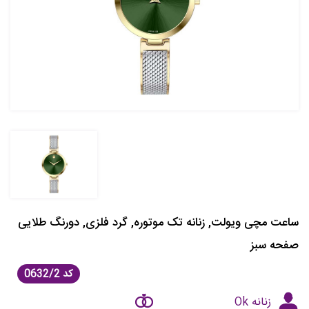
ساعت مچی ویولت, زنانه تک موتوره, گرد فلزی, دورنگ طلایی
صفحه سبز
کد
0632/2
زنانه Ok