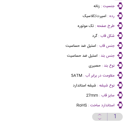
جنسیت :
زنانه
رده :
اسپرت/کلاسیک
طرح صفحه :
تک موتوره
شکل قاب :
گرد
جنس قاب :
استیل ضد حساسیت
جنس بند :
استیل ضد حساسیت
نوع بند :
حصیری
مقاومت در برابر آب :
5ATM
نوع شیشه :
شیشه استاندارد
سایز قاب :
27mm
استاندارد ساخت :
RoHS