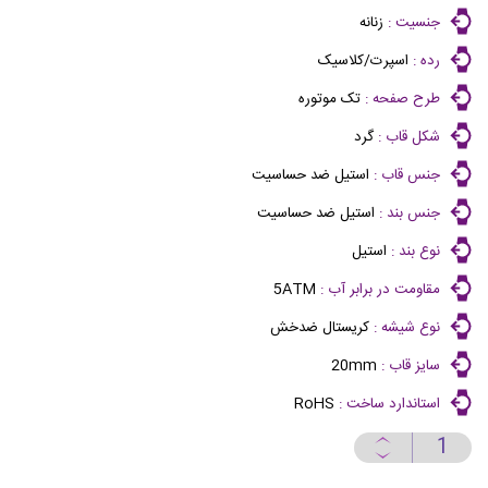
جنسیت :
زنانه
رده :
اسپرت/کلاسیک
طرح صفحه :
تک موتوره
شکل قاب :
گرد
جنس قاب :
استیل ضد حساسیت
جنس بند :
استیل ضد حساسیت
نوع بند :
استیل
مقاومت در برابر آب :
5ATM
نوع شیشه :
کریستال ضدخش
سایز قاب :
20mm
استاندارد ساخت :
RoHS