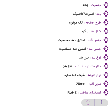
جنسیت :
زنانه
رده :
اسپرت/کلاسیک
طرح صفحه :
تک موتوره
شکل قاب :
گرد
جنس قاب :
استیل ضد حساسیت
جنس بند :
استیل ضد حساسیت
نوع بند :
پین بند
مقاومت در برابر آب :
5ATM
نوع شیشه :
شیشه استاندارد
سایز قاب :
28mm
استاندارد ساخت :
RoHS