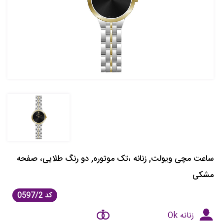
ساعت مچی ویولت, زنانه ،تک موتوره, دو رنگ طلایی، صفحه
مشکی
کد
0597/2
زنانه Ok