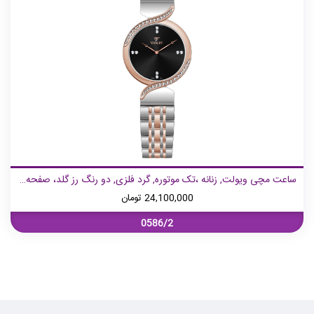
ساعت مچی ویولت, زنانه ،تک موتوره, گرد فلزی, دو رنگ رز گلد، صفحه مشکی
24,100,000
تومان
0586/2