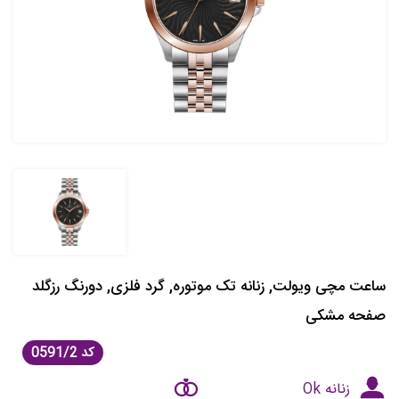
ساعت مچی ویولت, زنانه تک موتوره, گرد فلزی, دورنگ رزگلد
صفحه مشکی
کد
0591/2
زنانه Ok