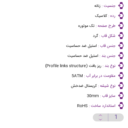
جنسیت :
زنانه
رده :
کلاسیک
طرح صفحه :
تک موتوره
شکل قاب :
گرد
جنس قاب :
استیل ضد حساسیت
جنس بند :
استیل ضد حساسیت
نوع بند :
ریز بافت (Profile links structure)
مقاومت در برابر آب :
5ATM
نوع شیشه :
کریستال ضدخش
سایز قاب :
30mm
استاندارد ساخت :
RoHS