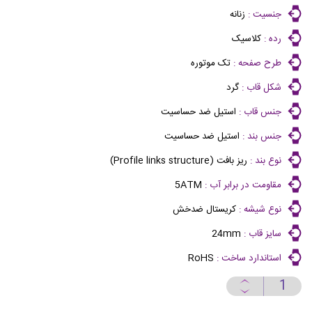
جنسیت :
زنانه
رده :
کلاسیک
طرح صفحه :
تک موتوره
شکل قاب :
گرد
جنس قاب :
استیل ضد حساسیت
جنس بند :
استیل ضد حساسیت
نوع بند :
ریز بافت (Profile links structure)
مقاومت در برابر آب :
5ATM
نوع شیشه :
کریستال ضدخش
سایز قاب :
24mm
استاندارد ساخت :
RoHS