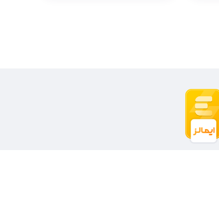
021-55692336 | 021-55692140
09126463302 | 09392964986