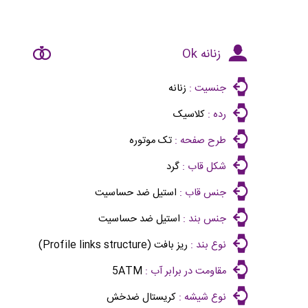
زنانه Ok
جنسیت :
زنانه
رده :
کلاسیک
طرح صفحه :
تک موتوره
شکل قاب :
گرد
جنس قاب :
استیل ضد حساسیت
جنس بند :
استیل ضد حساسیت
نوع بند :
ریز بافت (Profile links structure)
مقاومت در برابر آب :
5ATM
نوع شیشه :
کریستال ضدخش