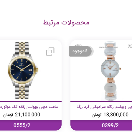
محصولات مرتبط
ساعت مچی ویولت, زنانه سرامیکی, گرد رزگلد صفحه سفید,
18,300,000
تومان
21,100,000
تومان
0555/2
0399/2