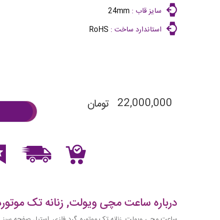
سایز قاب :
24mm
استاندارد ساخت :
RoHS
22,000,000
تومان
درباره ساعت مچی ویولت, زنانه تک موتوره, 
ساعت مچی ویولت, زنانه تک موتوره, گرد فلزی, استیل صفحه سبز