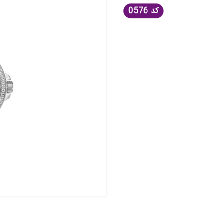
کد
0576