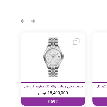
ساعت مچی ویولت, زنانه تک موتوره, گرد فلزی, دورنگ طلایی صفحه سرمه ای
ساعت مچی ویولت, زنانه تک موتوره, گرد فلزی, استیل صفحه سفید
18,400,000
تومان
0592