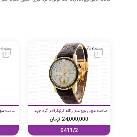
ساعت مچی ویولت, زنانه تک موتوره, مستطیل فلزی, تمام استیل صفحه مشکی
ساعت مچی ویولت, زنانه کرنوگراف, گرد چرمی, طلایی صفحه سفید,
24,000,000
تومان
0411/2