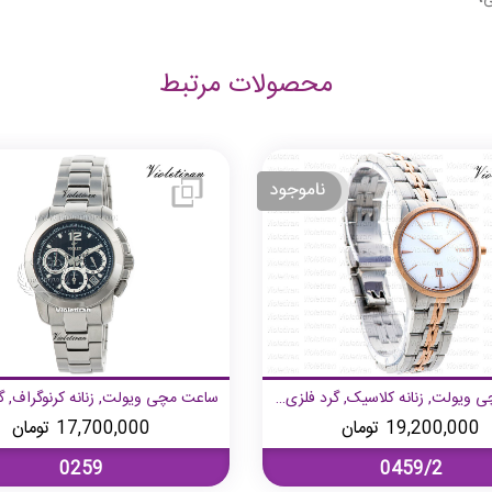
محصولات مرتبط
ساعت مچی ویولت, زنانه کلاسیک, گرد فلزی, دورنگ رزگلد صفحه سفید,
19,200,000
تومان
17,700,000
تومان
0259
0459/2