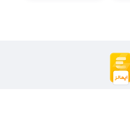
021-55692336 | 021-55692140
09126463302 | 09392964986