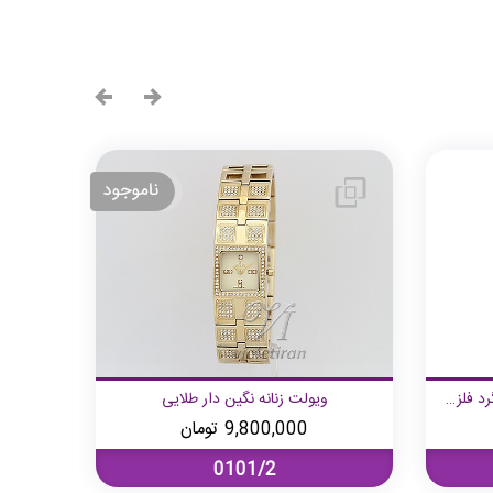
ساعت مچی ویولت, زنانه کرنوگراف, گرد فلزی, استیل صفحه سرمه‌ای
ویولت زنانه نگین دار طلایی
9,800,000
تومان
0101/2