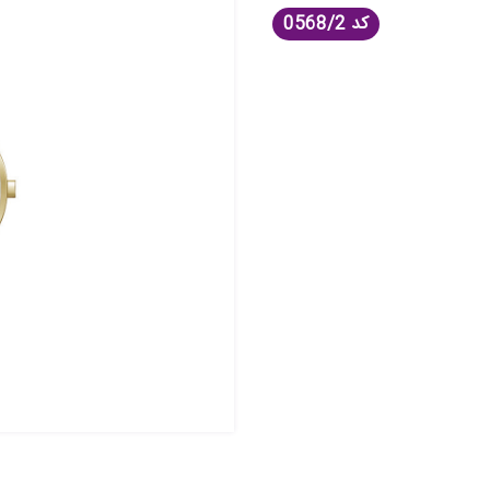
کد
0568/2