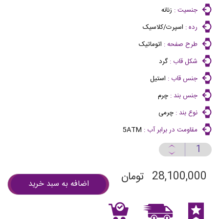
جنسیت :
زنانه
رده :
اسپرت/کلاسیک
طرح صفحه :
اتوماتیک
شکل قاب :
گرد
جنس قاب :
استیل
جنس بند :
چرم
نوع بند :
چرمی
مقاومت در برابر آب :
5ATM
28,100,000
تومان
اضافه به سبد خرید