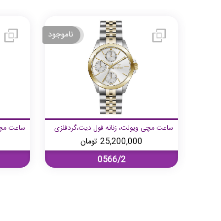
دورنگ
ساعت مچی ویولت، زنانه فول دیت،گردفلزی، دورنگ استیل طلایی، صفحه سفید
25,200,000
تومان
0566/2