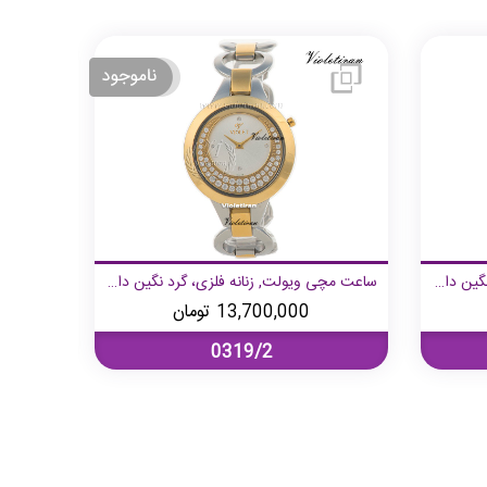
ساعت مچی ویولت, زنانه گرد, فلزی نگین دار, طلایی صفحه سفید
ساعت مچی ویولت, زنانه فلزی، گرد نگین دار, دورنگ صفحه روشن
13,700,000
تومان
0319/2