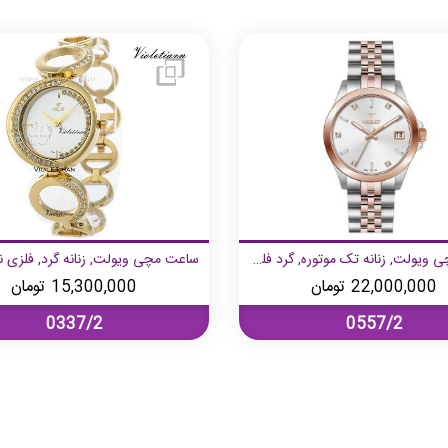
ساعت مچی ویولت, زنانه تک موتوره, گرد فلزی, دورنگ رزگلد صفحه سفید
22,000,000
تومان
15,300,000
تومان
0337/2
0557/2