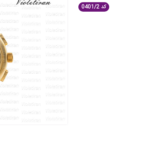
کد
0401/2