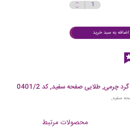
اضافه به سبد خرید
د چرمی, طلایی صفحه سفید, کد 0401/2
حه سفید,
محصولات مرتبط