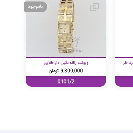
ساعت مچی ویولت, زنانه کرنوگراف, گرد فلزی, استیل صفحه سرمه‌ای
ویولت زنانه نگین دار طلایی
9,800,000
تومان
0101/2