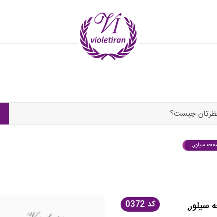
ظرتان چیست؟
فحه سیلور,
کد
0372
 سیلور,