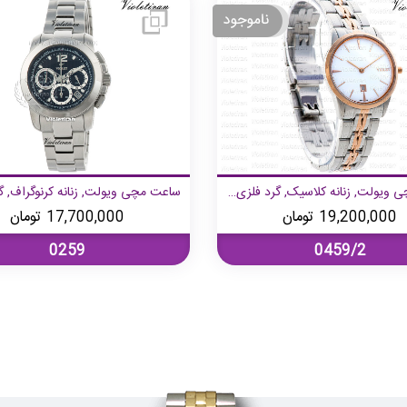
ساعت مچی ویولت, زنانه کلاسیک, گرد فلزی, دورنگ رزگلد صفحه سفید,
19,200,000
تومان
17,700,000
تومان
0259
0459/2