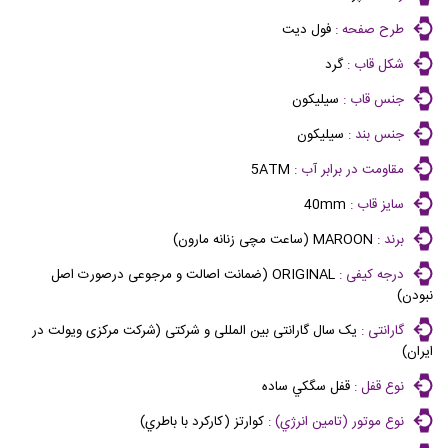
طرح صفحه :
فول دیت
شکل قاب :
گرد
جنس قاب :
سیلیکون
جنس بند :
سیلیکون
مقاومت در برابر آب :
5ATM
سایز قاب :
40mm
برند :
MAROON (ساعت مچی زنانه مارون)
درجه کیفی :
ORIGINAL (ضمانت اصالت و مرجوعی درصورت اصل
نبودن)
گارانتی :
یک سال گارانتی بین المللی و شرکتی (شرکت مرکزی ویولت در
ایران)
نوع قفل :
قفل سگكي ساده
نوع موتور (تامين انرژي) :
كوارتز (كاركرد با باطري)