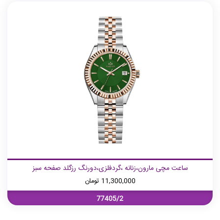
ساعت مچی مارون،زنانه ،گردفلزی،دورنگ رزگلد صفحه سبز
11,300,000
تومان
77405/2