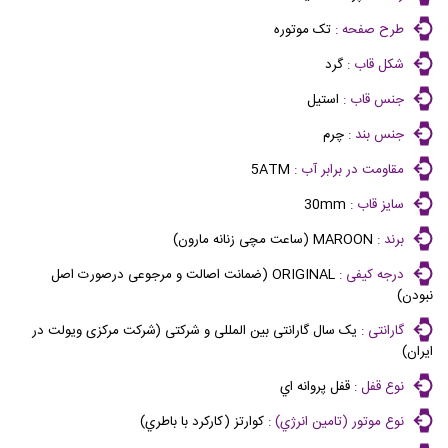
طرح صفحه :
تک موتوره
شکل قاب :
گرد
جنس قاب :
استیل
جنس بند :
چرم
مقاومت در برابر آب :
5ATM
سایز قاب :
30mm
برند :
MAROON (ساعت مچی زنانه مارون)
درجه کیفی :
ORIGINAL (ضمانت اصالت و مرجوعی درصورت اصل
نبودن)
گارانتی :
یک سال گارانتی بین المللی و شرکتی (شرکت مرکزی ویولت در
ایران)
نوع قفل :
قفل پروانه اي
نوع موتور (تامين انرژي) :
كوارتز (كاركرد با باطري)