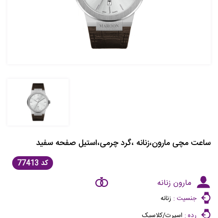
ساعت مچی مارون،زنانه ،گرد چرمی،استیل صفحه سفید
کد
77413
مارون زنانه
جنسیت :
زنانه
رده :
اسپرت/کلاسیک