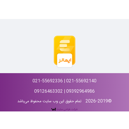
021-55692336 | 021-55692140
09126463302 | 09392964986
©2026-2019
تمام حقوق این وب سایت محفوظ می‌باشد
شرکت طراحی سایت