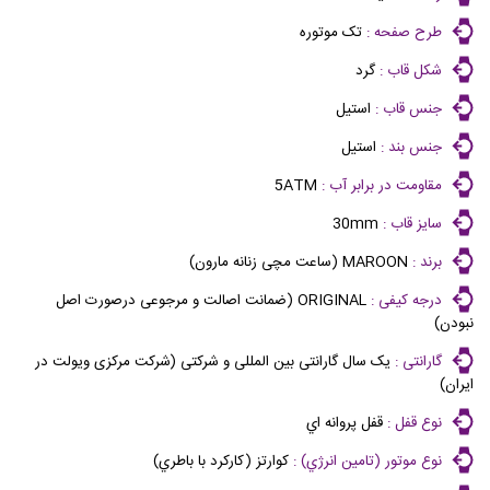
طرح صفحه :
تک موتوره
شکل قاب :
گرد
جنس قاب :
استیل
جنس بند :
استیل
مقاومت در برابر آب :
5ATM
سایز قاب :
30mm
برند :
MAROON (ساعت مچی زنانه مارون)
درجه کیفی :
ORIGINAL (ضمانت اصالت و مرجوعی درصورت اصل
نبودن)
گارانتی :
یک سال گارانتی بین المللی و شرکتی (شرکت مرکزی ویولت در
ایران)
نوع قفل :
قفل پروانه اي
نوع موتور (تامين انرژي) :
كوارتز (كاركرد با باطري)