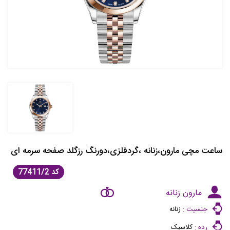
ساعت مچی مارون،زنانه ،گردفلزی،دورنگ رزگلد صفحه سرمه ای
کد
77411/2
مارون زنانه
جنسیت :
زنانه
رده :
کلاسیک